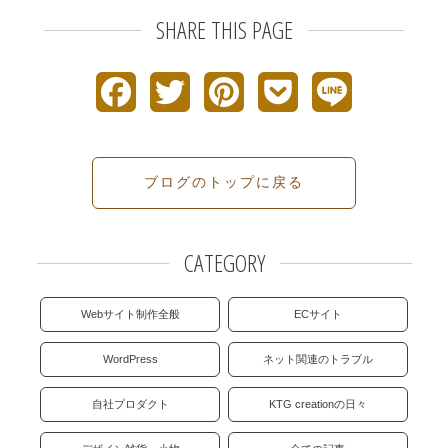
SHARE THIS PAGE
F
T
P
P
L
a
w
i
o
i
c
i
n
c
n
ブログのトップに戻る
e
t
t
k
e
b
t
e
e
CATEGORY
o
e
r
t
Webサイト制作全般
ECサイト
o
r
e
WordPress
ネット関連のトラブル
k
s
自社プロダクト
KTG creationの日々
t