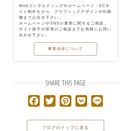
Webコンサルティングやホームページ・ECサ
イト制作をから、グラフィックデザインや印刷
物までお任せ下さい。
ホームページやSNSの運用に関するご相談、
サイト保守や管理のご相談までお気軽にお問い
合わせ下さい。
事業内容について
SHARE THIS PAGE
F
T
P
P
L
a
w
i
o
i
c
i
n
c
n
ブログのトップに戻る