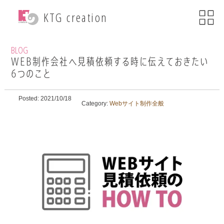
menu
KTG creation
close
KTG creationについて
BLOG
WEB制作会社へ見積依頼する時に伝えておきたい
6つのこと
事業内容
Posted: 2021/10/18
WEB関連事業
Category:
Webサイト制作全般
ECサイト制作
ブランディング
・印刷物デザイン
自社ブランド運営
・小売事業