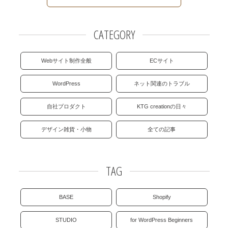
e
t
t
k
e
b
t
e
e
CATEGORY
o
e
r
t
Webサイト制作全般
ECサイト
o
r
e
WordPress
ネット関連のトラブル
k
s
自社プロダクト
KTG creationの日々
t
デザイン雑貨・小物
全ての記事
TAG
BASE
Shopify
STUDIO
for WordPress Beginners