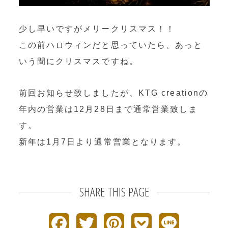
OEM製造
・グッズ製作事業
少し早いですがメリークリスマス！！
この前ハロウィンだと思っていたら、あっと
制作事例・製造実績
いう間にクリスマスですね。
ニュース
前回お知らせ致しましたが、KTG creationの
ブログ
年内の営業は12月28日まで通常営業致しま
す。
お問い合わせ
新年は1月7日より通常営業となります。
Facebookページ
SHARE THIS PAGE
F
T
P
P
L