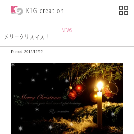
menu
KTG creation
close
KTG creationについて
NEWS
メリークリスマス！
事業内容
Posted: 2012/12/22
WEB関連事業
ECサイト制作
ブランディング
・印刷物デザイン
自社ブランド運営
・小売事業