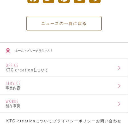
a
w
i
o
i
c
i
n
c
n
ニュースの一覧に戻る
e
t
t
k
e
b
t
e
e
ホーム
>
メリークリスマス！
o
e
r
t
OFFICE
o
r
e
KTG creationについて
k
s
SERVICE
事業内容
t
WORKS
制作事例
KTG creationについて
プライバシーポリシー
お問い合わせ