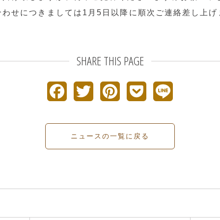
合わせにつきましては1月5日以降に順次ご連絡差し上げ
SHARE THIS PAGE
F
T
P
P
L
a
w
i
o
i
c
i
n
c
n
ニュースの一覧に戻る
e
t
t
k
e
b
t
e
e
o
e
r
t
o
r
e