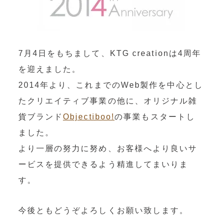
OEM製造
・グッズ製作事業
制作事例・製造実績
7月4日をもちまして、KTG creationは4周年
を迎えました。
ニュース
2014年より、これまでのWeb製作を中心とし
たクリエイティブ事業の他に、オリジナル雑
ブログ
貨ブランド
Objectiboo!
の事業もスタートし
お問い合わせ
ました。
より一層の努力に努め、お客様へより良いサ
Facebookページ
ービスを提供できるよう精進してまいりま
す。
今後ともどうぞよろしくお願い致します。