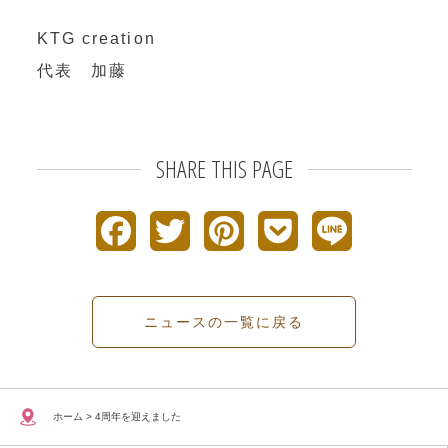
KTG creation
代表 加藤
SHARE THIS PAGE
F
T
P
P
L
a
w
i
o
i
c
i
n
c
n
ニュースの一覧に戻る
e
t
t
k
e
b
t
e
e
ホーム
>
4周年を迎えました
o
e
r
t