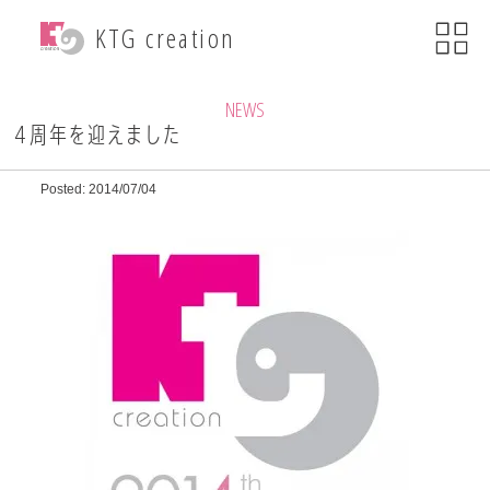
menu
KTG creation
close
KTG creationについて
NEWS
4周年を迎えました
事業内容
Posted: 2014/07/04
WEB関連事業
ECサイト制作
ブランディング
・印刷物デザイン
自社ブランド運営
・小売事業