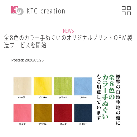
menu
KTG creation
close
KTG creationについて
NEWS
全8色のカラー手ぬぐいのオリジナルプリントOEM製
造サービスを開始
事業内容
Posted: 2026/05/25
WEB関連事業
ECサイト制作
ブランディング
・印刷物デザイン
自社ブランド運営
・小売事業