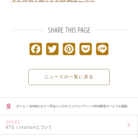
SHARE THIS PAGE
F
T
P
P
L
a
w
i
o
i
c
i
n
c
n
ニュースの一覧に戻る
e
t
t
k
e
b
t
e
e
ホーム
>
全8色のカラー手ぬぐいのオリジナルプリントOEM製造サービスを開始
o
e
r
t
OFFICE
o
r
e
KTG creationについて
k
s