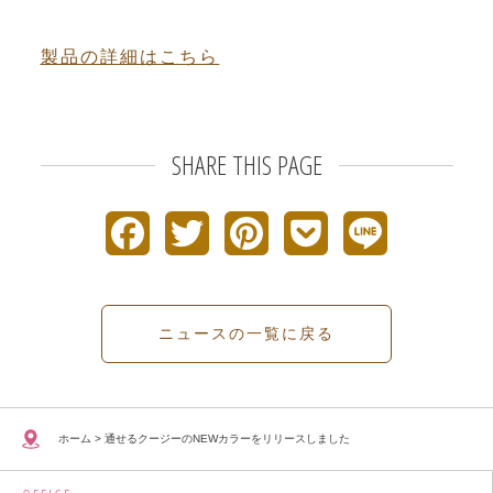
製品の詳細はこちら
SHARE THIS PAGE
F
T
P
P
L
a
w
i
o
i
c
i
n
c
n
ニュースの一覧に戻る
e
t
t
k
e
b
t
e
e
ホーム
>
通せるクージーのNEWカラーをリリースしました
o
e
r
t