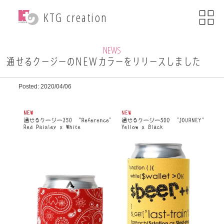
menu
KTG creation
close
KTG creationについて
NEWS
通せるクージーのNEWカラーをリリースしました
事業内容
Posted: 2020/04/06
WEB関連事業
ECサイト制作
ブランディング
・印刷物デザイン
自社ブランド運営
・小売事業