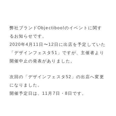
OEM製造
・グッズ製作事業
制作事例・製造実績
弊社ブランドObjectiboo!のイベントに関す
るお知らせです。
ニュース
2020年4月11日〜12日に出店を予定していた
「デザインフェスタ51」ですが、主催者より
ブログ
開催中止の発表がありました。
お問い合わせ
次回の「デザインフェスタ52」の出店へ変更
Facebookページ
になりました。
開催予定日は、11月7日・8日です。