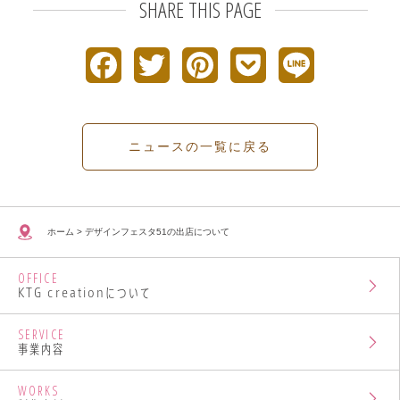
SHARE THIS PAGE
F
T
P
P
L
a
w
i
o
i
c
i
n
c
n
ニュースの一覧に戻る
e
t
t
k
e
b
t
e
e
ホーム
>
デザインフェスタ51の出店について
o
e
r
t
OFFICE
o
r
e
KTG creationについて
k
s
SERVICE
事業内容
t
WORKS