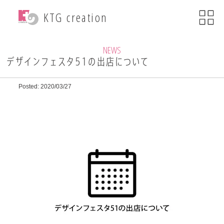
menu
KTG creation
close
KTG creationについて
NEWS
デザインフェスタ51の出店について
事業内容
Posted: 2020/03/27
WEB関連事業
ECサイト制作
ブランディング
・印刷物デザイン
自社ブランド運営
・小売事業