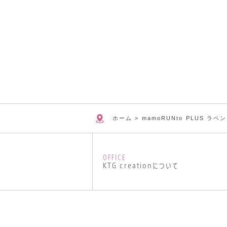
ホーム
>
mamoRUNto PLUS 
OFFICE
KTG creationについて