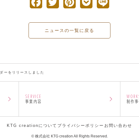
F
T
P
P
L
a
w
i
o
i
c
i
n
c
n
ニュースの一覧に戻る
e
t
t
k
e
b
t
e
e
o
e
r
t
ラベンダーをリリースしました
o
r
e
k
s
SERVICE
WORK
t
事業内容
制作事
KTG creationについて
プライバシーポリシー
お問い合わせ
© 株式会社 KTG creation All Rights Reserved.