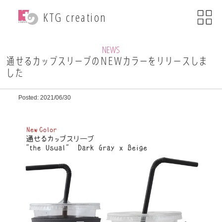
menu
KTG creation
close
KTG creationについて
NEWS
通せるカップスリーブのNEWカラーをリリースしま
した
事業内容
Posted: 2021/06/30
WEB関連事業
ECサイト制作
ブランディング
・印刷物デザイン
自社ブランド運営
・小売事業