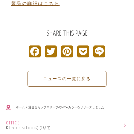
製品の詳細はこちら
SHARE THIS PAGE
F
T
P
P
L
a
w
i
o
i
c
i
n
c
n
ニュースの一覧に戻る
e
t
t
k
e
b
t
e
e
ホーム
>
通せるカップスリーブのNEWカラーをリリースしました
o
e
r
t
OFFICE
o
r
e
KTG creationについて