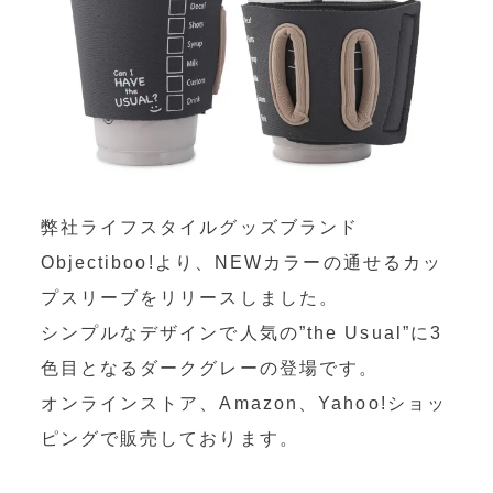
OEM製造
・グッズ製作事業
制作事例・製造実績
ニュース
ブログ
弊社ライフスタイルグッズブランド
Objectiboo!より、NEWカラーの通せるカッ
お問い合わせ
プスリーブをリリースしました。
シンプルなデザインで人気の”the Usual”に3
Facebookページ
色目となるダークグレーの登場です。
オンラインストア、Amazon、Yahoo!ショッ
ピングで販売しております。