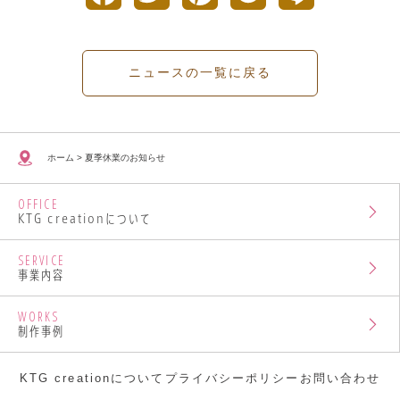
a
w
i
o
i
c
i
n
c
n
ニュースの一覧に戻る
e
t
t
k
e
b
t
e
e
ホーム
>
夏季休業のお知らせ
o
e
r
t
OFFICE
o
r
e
KTG creationについて
k
s
SERVICE
事業内容
t
WORKS
制作事例
KTG creationについて
プライバシーポリシー
お問い合わせ