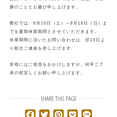
OEM製造
勝のこととお慶び申し上げます。
・グッズ製作事業
弊社では、8月10日（土）～8月18日（日）ま
制作事例・製造実績
でを夏期休業期間とさせていただきます。
ニュース
休業期間に頂いたお問い合わせは、翌19日よ
り順次ご連絡を差し上げます。
ブログ
皆様にはご迷惑をおかけしますが、何卒ご了
お問い合わせ
承の程宜しくお願い申し上げます。
Facebookページ
SHARE THIS PAGE
F
T
P
P
L