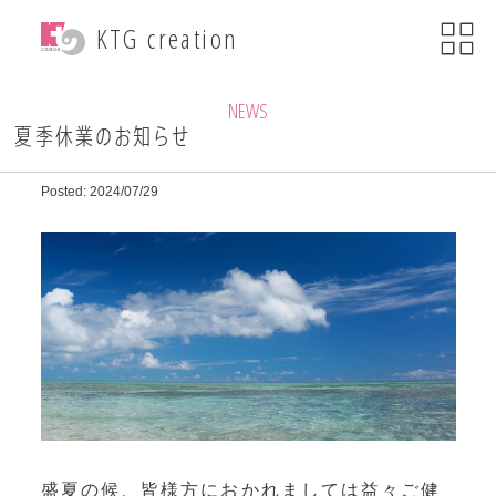
menu
KTG creation
close
KTG creationについて
NEWS
夏季休業のお知らせ
事業内容
Posted: 2024/07/29
WEB関連事業
ECサイト制作
ブランディング
・印刷物デザイン
自社ブランド運営
・小売事業
盛夏の候、皆様方におかれましては益々ご健