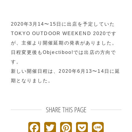
OEM製造
・グッズ製作事業
2020年3月14〜15日に出店を予定していた
制作事例・製造実績
TOKYO OUTDOOR WEEKEND 2020です
が、主催より開催延期の発表がありました。
ニュース
日程変更後もObjectiboo!では出店の方向で
ブログ
す。
新しい開催日程は、2020年6月13〜14日に延
お問い合わせ
期となりました。
Facebookページ
SHARE THIS PAGE
F
T
P
P
L