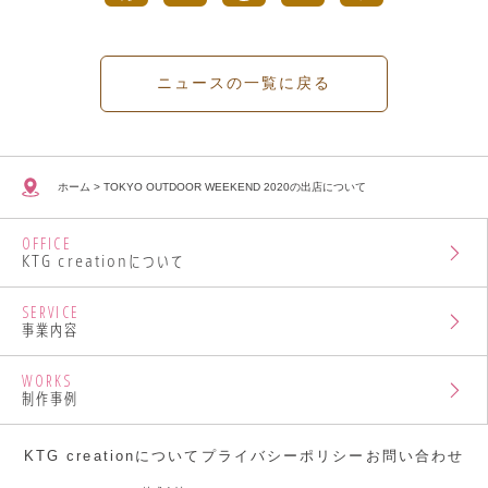
a
w
i
o
i
c
i
n
c
n
ニュースの一覧に戻る
e
t
t
k
e
b
t
e
e
ホーム
>
TOKYO OUTDOOR WEEKEND 2020の出店について
o
e
r
t
OFFICE
o
r
e
KTG creationについて
k
s
SERVICE
事業内容
t
WORKS
制作事例
KTG creationについて
プライバシーポリシー
お問い合わせ