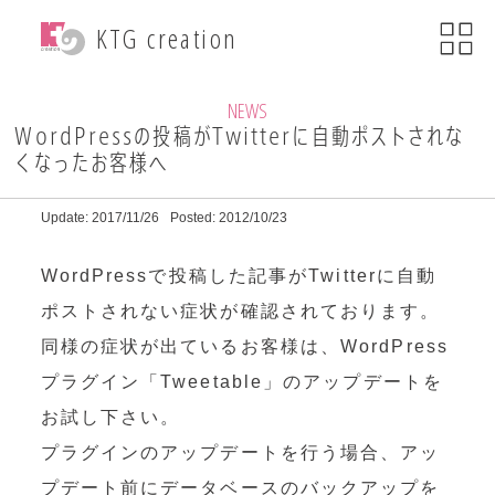
menu
KTG creation
close
KTG creationについて
NEWS
WordPressの投稿がTwitterに自動ポストされな
くなったお客様へ
事業内容
Update: 2017/11/26
Posted: 2012/10/23
WEB関連事業
WordPressで投稿した記事がTwitterに自動
ECサイト制作
ポストされない症状が確認されております。
同様の症状が出ているお客様は、WordPress
ブランディング
・印刷物デザイン
プラグイン「Tweetable」のアップデートを
お試し下さい。
自社ブランド運営
プラグインのアップデートを行う場合、アッ
・小売事業
プデート前にデータベースのバックアップを