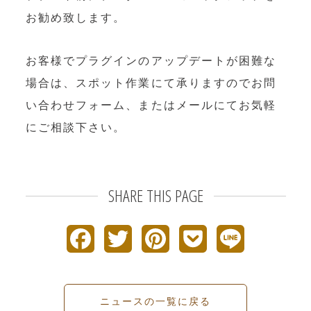
OEM製造
お勧め致します。
・グッズ製作事業
お客様でプラグインのアップデートが困難な
制作事例・製造実績
場合は、スポット作業にて承りますのでお問
ニュース
い合わせフォーム、またはメールにてお気軽
にご相談下さい。
ブログ
お問い合わせ
SHARE THIS PAGE
Facebookページ
F
T
P
P
L
a
w
i
o
i
c
i
n
c
n
ニュースの一覧に戻る