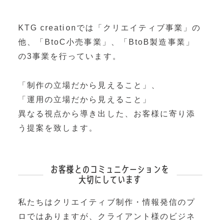
OEM製造
・グッズ製作事業
KTG creationでは「クリエイティブ事業」の
他、
「BtoC小売事業」、「BtoB製造事業」
制作事例・製造実績
の3事業を行っています。
ニュース
「制作の立場だから見えること」、
「運用の立場だから見えること」
ブログ
異なる視点から導き出した、お客様に寄り添
う提案を致します。
お問い合わせ
Facebookページ
お客様とのコミュニケーションを
大切にしています
私たちはクリエイティブ制作・情報発信のプ
ロではありますが、
クライアント様のビジネ