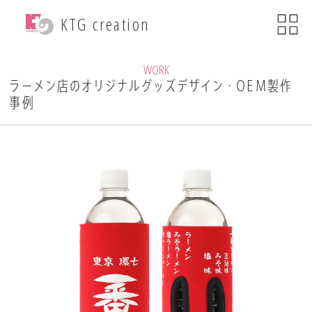
menu
KTG creation
close
KTG creationについて
WORK
ラーメン店のオリジナルグッズデザイン・OEM製作
事例
事業内容
WEB関連事業
ECサイト制作
ブランディング
・印刷物デザイン
自社ブランド運営
・小売事業