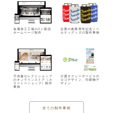
t
金属加工工場の2ヶ国語
企業の創業周年記念ノベ
ホームページ制作
ルティグッズの製作事例
子供服セレクトショップ
介護タクシーサービスの
のオンラインストア（カ
ロゴデザイン、印刷物デ
ラーミーショップ）制作
ザイン
事例
全ての制作事例