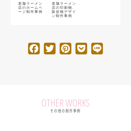
老舗ラーメン
老舗ラーメン
店のホームペ
店の印刷物、
ージ制作事例
販促物デザイ
ン制作事例
F
T
P
P
L
a
w
i
o
i
c
i
n
c
n
e
t
t
k
e
b
t
e
e
OTHER WORKS
o
e
r
t
その他の制作事例
o
r
e
k
s