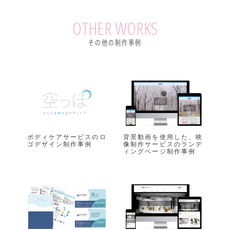
b
t
e
e
OTHER WORKS
o
e
r
t
その他の制作事例
o
r
e
k
s
t
ボディケアサービスのロ
背景動画を使用した、映
ゴデザイン制作事例
像制作サービスのランデ
ィングページ制作事例