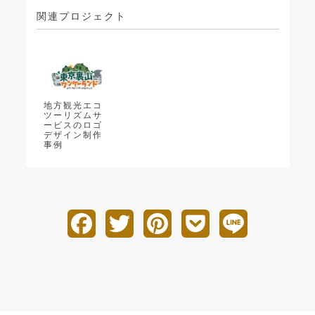
関連プロジェクト
地方観光エコ
ツーリズムサ
ービスのロゴ
デザイン制作
事例
F
T
P
P
L
a
w
i
o
i
c
i
n
c
n
e
t
t
k
e