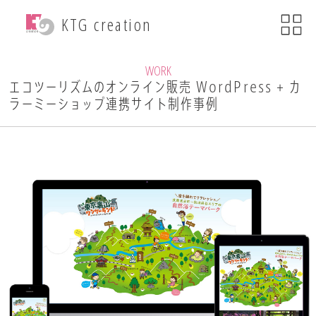
menu
KTG creation
close
KTG creationについて
WORK
エコツーリズムのオンライン販売 WordPress + カ
ラーミーショップ連携サイト制作事例
事業内容
WEB関連事業
ECサイト制作
ブランディング
・印刷物デザイン
自社ブランド運営
・小売事業