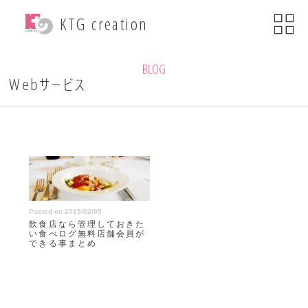
menu
KTG creation
close
KTG creationについて
BLOG
Webサービス
事業内容
WEB関連事業
ECサイト制作
Posted on 2015/02/05
ブランディング
飲食店なら管理しておきた
・印刷物デザイン
い食べログ無料店舗会員が
できる事まとめ
自社ブランド運営
・小売事業