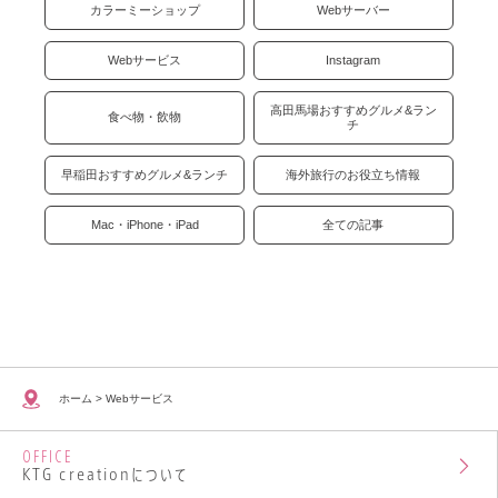
カラーミーショップ
Webサーバー
Webサービス
Instagram
高田馬場おすすめグルメ&ラン
食べ物・飲物
チ
早稲田おすすめグルメ&ランチ
海外旅行のお役立ち情報
Mac・iPhone・iPad
全ての記事
ホーム
>
Webサービス
OFFICE
KTG creationについて