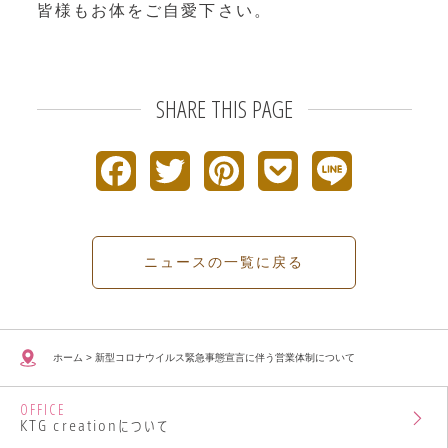
皆様もお体をご自愛下さい。
SHARE THIS PAGE
F
T
P
P
L
a
w
i
o
i
c
i
n
c
n
ニュースの一覧に戻る
e
t
t
k
e
b
t
e
e
ホーム
>
新型コロナウイルス緊急事態宣言に伴う営業体制について
o
e
r
t
OFFICE
o
r
e
KTG creationについて