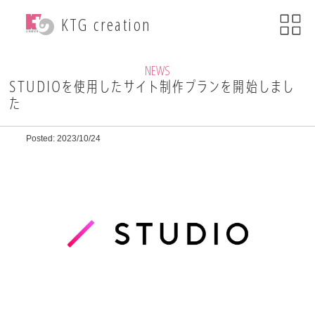
menu
KTG creation
close
KTG creationについて
NEWS
STUDIOを使用したサイト制作プランを開始しまし
た
事業内容
Posted: 2023/10/24
WEB関連事業
ECサイト制作
ブランディング
・印刷物デザイン
自社ブランド運営
・小売事業