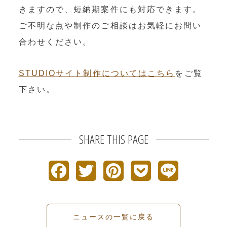
きますので、短納期案件にも対応できます。
ご不明な点や制作のご相談はお気軽にお問い
合わせください。
STUDIOサイト制作についてはこちら
をご覧
下さい。
SHARE THIS PAGE
F
T
P
P
L
a
w
i
o
i
c
i
n
c
n
ニュースの一覧に戻る