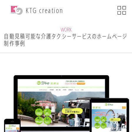
menu
KTG creation
close
KTG creationについて
WORK
自動見積可能な介護タクシーサービスのホームページ
制作事例
事業内容
WEB関連事業
ECサイト制作
ブランディング
・印刷物デザイン
自社ブランド運営
・小売事業