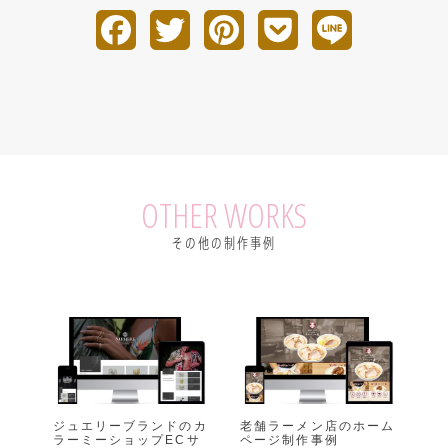
F
T
P
P
L
a
w
i
o
i
c
i
n
c
n
e
t
t
k
e
b
t
e
e
OTHER WORKS
o
e
r
t
その他の制作事例
o
r
e
k
s
t
ジュエリーブランドのカ
老舗ラーメン店のホーム
ラーミーショップECサ
ページ制作事例